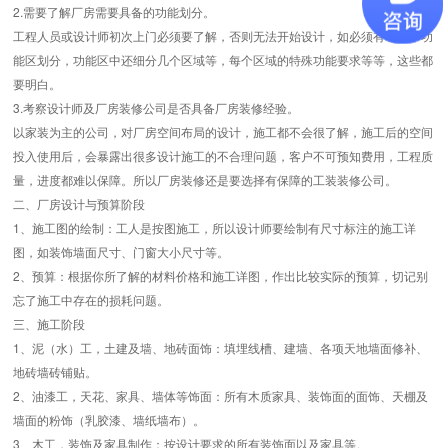
2.需要了解厂房需要具备的功能划分。
工程人员或设计师初次上门必须要了解，否则无法开始设计，如必须有哪几个功
能区划分，功能区中还细分几个区域等，每个区域的特殊功能要求等等，这些都
要明白。
3.考察设计师及厂房装修公司是否具备厂房装修经验。
以家装为主的公司，对厂房空间布局的设计，施工都不会很了解，施工后的空间
投入使用后，会暴露出很多设计施工的不合理问题，客户不可预知费用，工程质
量，进度都难以保障。所以厂房装修还是要选择有保障的工装装修公司。
二、厂房设计与预算阶段
1、施工图的绘制：工人是按图施工，所以设计师要绘制有尺寸标注的施工详
图，如装饰墙面尺寸、门窗大小尺寸等。
2、预算：根据你所了解的材料价格和施工详图，作出比较实际的预算，切记别
忘了施工中存在的损耗问题。
三、施工阶段
1、泥（水）工，土建及墙、地砖面饰：填埋线槽、建墙、各项天地墙面修补、
地砖墙砖铺贴。
2、油漆工，天花、家具、墙体等饰面：所有木质家具、装饰面的面饰、天棚及
墙面的粉饰（乳胶漆、墙纸墙布）。
3、木工，装饰及家具制作：按设计要求的所有装饰面以及家具等。