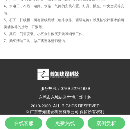
4、水电工，布线：电路、水路、气路的安装布置。灯具、插座、中央空调等安
装。
5、石工，打线槽：所有管线线槽（给排水路、强弱电路）以及按设计要求的所
类墙体等的拆除、开洞等。
6、其它，门窗安装、小五金件购买安装等细节工作。
7、购买清洁工具，做厂房整体清扫清洁。
服务热线：0769-22761689
东莞市东城街道世博广场十栋
2019-2020. ALL RIGHTS RESERVED
© 广东普知建设科技有限公司 保留所有权利
粤ICP备19111901号
在线客服
免费热线
案例赏析